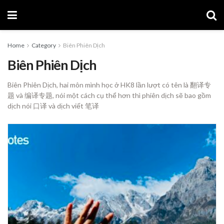
Home
Category
Biên Phiên Dịch
Biên Phiên Dịch
Biên Phiên Dịch, hai môn mình học ở HK8 lần lượt có tên là 翻译专
题 và 编译专题, nói một cách cụ thể hơn thì phiên dịch sẽ bao gồm
dịch nói 口译 và dịch viết 笔译