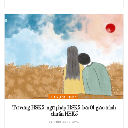
TỪ VỰNG HSK5
Từ vựng HSK5, ngữ pháp HSK5, bài 01 giáo trình
chuẩn HSK5
FEBRUARY 7, 2024