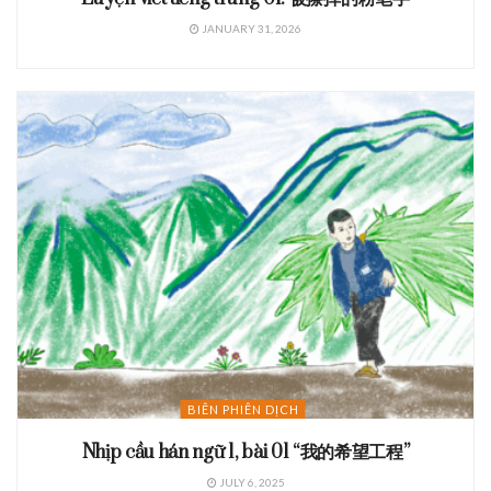
JANUARY 31, 2026
BIÊN PHIÊN DỊCH
Nhịp cầu hán ngữ 1, bài 01 “我的希望工程”
JULY 6, 2025