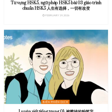
Từ vựng HSK5, ngữ pháp HSK5 bài 03 giáo trình
chuẩn HSK5 人生有选择，一切有改变
FEBRUARY 19, 2026
BIÊN PHIÊN DỊCH
Luyện viết tiếng trung 01: 被擦掉的粉笔字