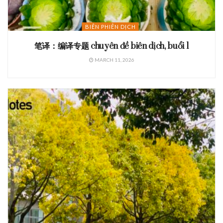
BIÊN PHIÊN DỊCH
笔译：编译专题 chuyên đề biên dịch, buổi 1
MARCH 11, 2026