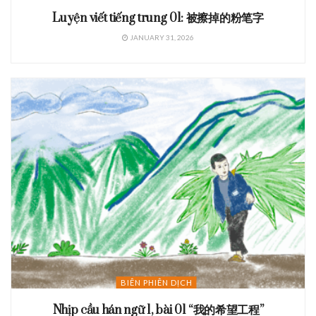
Luyện viết tiếng trung 01: 被擦掉的粉笔字
JANUARY 31, 2026
BIÊN PHIÊN DỊCH
Nhịp cầu hán ngữ 1, bài 01 “我的希望工程”