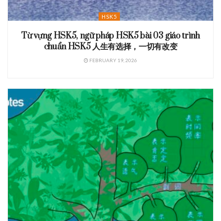
HSK5
Từ vựng HSK5, ngữ pháp HSK5 bài 03 giáo trình
chuẩn HSK5 人生有选择，一切有改变
FEBRUARY 19, 2026