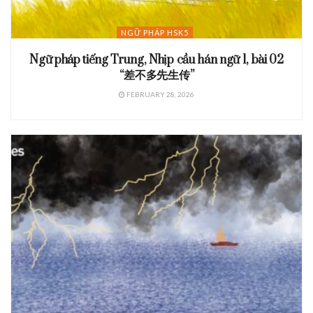
NGỮ PHÁP HSK5
Ngữ pháp tiếng Trung, Nhịp cầu hán ngữ 1, bài 02
“差不多先生传”
FEBRUARY 28, 2026