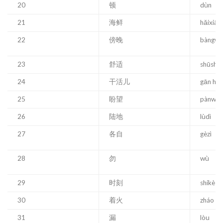
20
顿
dùn
21
海鲜
hǎixiān
22
傍晚
bàngw
23
舒适
shūshì
24
干活儿
gān hu
25
盼望
pànwàn
26
陆地
lùdì
27
各自
gèzì
28
勿
wù
29
时刻
shíkè
30
着火
zháo h
31
漏
lòu