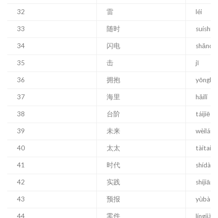
32
雷
léi
33
随时
suíshí
34
闪电
shǎndi
35
击
jī
36
拥抱
yōngbà
37
海里
hǎilǐ
38
台阶
táijiē
39
未来
wèilái
40
太太
tàitai
41
时代
shídài
42
实践
shíjiān
43
预报
yùbào
44
零件
língjiàn