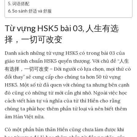
5. 词语搭配
6. So sánh 舒适 và 舒服
Từ vựng HSK5 bài 03, 人生有选
择，一切可改变
Danh sách những từ vựng HSK5 có trong bài 03 của
giáo trình chuẩn HSK5 quyển thượng. Với chủ đề “人生
有选择，一切可改变 – Đời người có lựa chọn, mọi thứ có
đổi thay” sẽ cung cấp cho chúng ta hơn 50 từ vựng
HSK5. Một số từ đã quen với chúng ta nhưng bên cạnh
đó cũng có những từ mới cần ghi nhớ. Ngoài việc học
cách viết hán tự và nghĩa của từ thì Hiền cho rằng
chúng ta phải học thêm phần từ loại và nên biết thêm
âm Hán Việt nữa.
Có một phần bản thân Hiền cũng chưa làm được khi