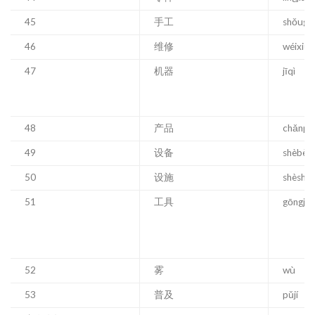
45
手工
shǒugō
46
维修
wéixiū
47
机器
jīqì
48
产品
chǎnpǐ
49
设备
shèbèi
50
设施
shèshī
51
工具
gōngjù
52
雾
wù
53
普及
pǔjí