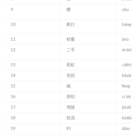
9
艘
sōu
10
航行
hángxín
11
积蓄
jīxù
12
二手
èrshǒu
13
彩虹
cǎihón
14
包括
bāoku
15
疯
fēng
16
辞职
cí zhí
17
驾驶
jiàshǐ
18
轮流
lúnliú
19
钓
diào