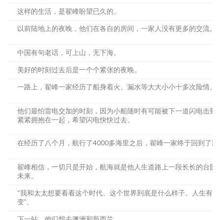
这样的生活，是翟峰盼望已久的。
以前陆地上的夜晚，他们在各自的房间，一家人没有更多的交流。
中国有句老话，可上山，无下海。
美好的时刻过去后是一个个紧张的夜晚。
一路上，翟峰一家经历了船身着火、漏水等大大小小十多次险情。
他们最怕雷电交加的时刻，因为小船随时有可能被下一道闪电击到
紧紧拥抱在一起，希望闪电快快过去。
在经历了八个月，航行了4000多海里之后，翟峰一家终于回到了家
翟峰相信，一切只是开始，航海就是他人生道路上一段长长的台阶
未来。
“我和太太想要看看这个时代、这个世界到底是什么样子。人生有
变”。
下一站，他们想去澳洲和新西兰。