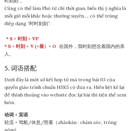
时刻刻”。
Cũng có thể làm Phó từ chỉ thời gian, biểu thị ý nghĩa là
mỗi giờ mỗi khắc hoặc thường xuyên…, có thể trùng
điệp dạng “时时刻刻”.
* S + 时刻 + VP
* S + 时刻 + V (+着）+ O
在国外，我时刻想念着国内的亲
人。
5. 词语搭配
Dưới đây là một số kết hợp từ mà trong bài 03 của
quyển giáo trình chuẩn HSK5 có đưa ra, Hiền liệt kê lại
để thỉnh thoảng vào website đọc lại bài thì tiện thể xem
luôn.
动词 + 宾语
轮流 + 驾船/休息/照看（zhàokàn : chăm sóc, trông
nôm)