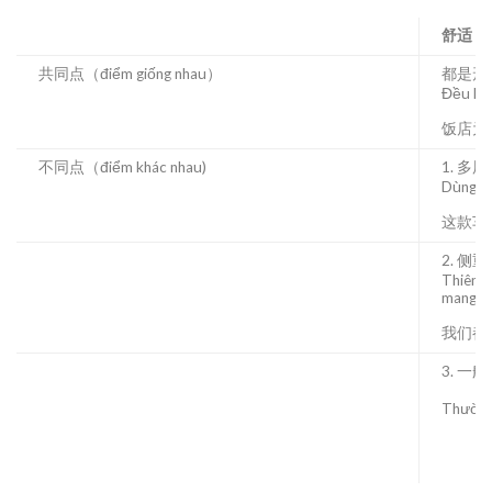
舒适
共同点（điểm giống nhau）
都是形
Đều là 
饭店为
不同点（điểm khác nhau)
1. 多
Dùng nh
这款车
2. 
Thiên v
mang lạ
我们都
3. 一
Thường 