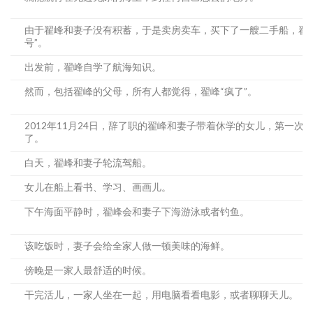
由于翟峰和妻子没有积蓄，于是卖房卖车，买下了一艘二手船，翟
号”。
出发前，翟峰自学了航海知识。
然而，包括翟峰的父母，所有人都觉得，翟峰“疯了”。
2012年11月24日，辞了职的翟峰和妻子带着休学的女儿，第一次
了。
白天，翟峰和妻子轮流驾船。
女儿在船上看书、学习、画画儿。
下午海面平静时，翟峰会和妻子下海游泳或者钓鱼。
该吃饭时，妻子会给全家人做一顿美味的海鲜。
傍晚是一家人最舒适的时候。
干完活儿，一家人坐在一起，用电脑看看电影，或者聊聊天儿。