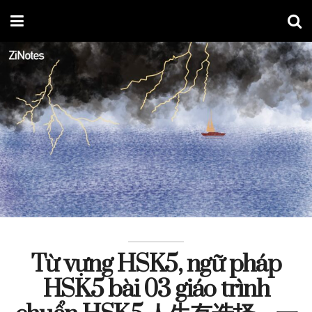
Từ vựng HSK5, ngữ pháp
HSK5 bài 03 giáo trình