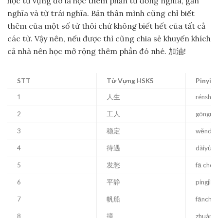
học từ vựng đó là học thêm phần từ đồng nghĩa, gần
nghĩa và từ trái nghĩa. Bản thân mình cũng chỉ biết
thêm của một số từ thôi chứ không biết hết của tất cả
các từ. Vậy nên, nếu được thì cũng chia sẻ khuyến khích
cả nhà nên học mở rộng thêm phần đó nhé. 加油!
STT
Từ Vựng HSK5
Pinyin
1
人生
rénshē
2
工人
gōngré
3
稳定
wěndìn
4
待遇
dàiyù
5
发愁
fā chóu
6
平静
píngjìng
7
帆船
fānchu
8
撞
zhuàng