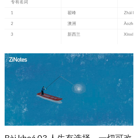
专有名词
1
翟峰
Zhái Fē
2
澳洲
Àozhōu
3
新西兰
Xīnxīlá
Bài khoá 03 人生有选择，一切可改