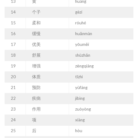
13
黄
huáng
14
个子
gèzi
15
柔和
róuhé
16
缓慢
huǎnmàn
17
优美
yōuměi
18
舒展
shūzhǎn
19
增强
zēngqiáng
20
体质
tǐzhì
21
预防
yùfáng
22
疾病
jíbìng
23
作用
zuòyòng
24
项
xiàng
25
后
hòu