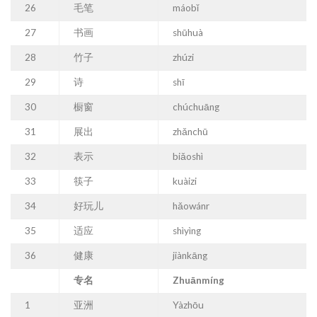
26
毛笔
máobǐ
27
书画
shūhuà
28
竹子
zhúzi
29
诗
shī
30
橱窗
chúchuāng
31
展出
zhǎnchū
32
表示
biǎoshì
33
筷子
kuàizi
34
好玩儿
hǎowánr
35
适应
shìyìng
36
健康
jiànkāng
专名
Zhuānmíng
1
亚洲
Yàzhōu