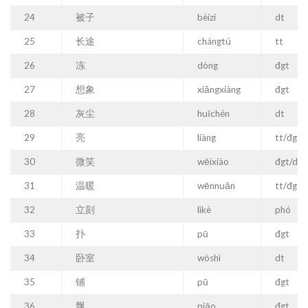
24
被子
bèizi
dt
25
长途
chángtú
tt
26
冻
dòng
đgt
27
想象
xiǎngxiàng
đgt
28
灰尘
huīchén
dt
29
亮
liàng
tt/đgt
30
微笑
wēixiào
đgt/dt
31
温暖
wēnnuǎn
tt/đgt
32
立刻
lìkè
phó
33
扑
pū
đgt
34
卧室
wòshì
dt
35
铺
pū
đgt
36
飘
piāo
đgt