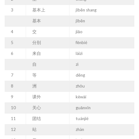
3
基本上
jīběn shang
基本
jīběn
4
交
jiāo
5
分别
fēnbié
6
来自
láizì
自
zì
7
等
děng
8
洲
zhōu
9
课外
kèwài
10
关心
guānxīn
11
团结
tuánjié
12
站
zhàn