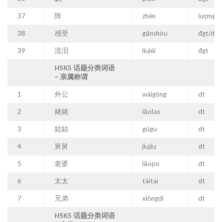
37
阵
zhèn
lượng
38
感受
gǎnshòu
đgt/dt
39
流泪
líulèi
đgt
HSK5 话题分类词语
– 亲属称谓
1
外公
wàigōng
dt
2
姥姥
lǎolao
dt
3
姑姑
gūgu
dt
4
舅舅
j
ìujiu
dt
5
老婆
lǎopo
dt
6
太太
tàitai
dt
7
兄弟
xiōngdi
dt
HSK5 话题分类词语