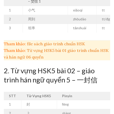
– 交往 1
1
小气
xiǎoqi
tt
2
周到
zhōudào
tt/đgt
3
坦率
tǎnshuài
tt
Tham khảo:
file sách giáo trình chuẩn HSK
Tham khảo:
Từ vựng HSK5 bài 0
1 giáo trình chuẩn HSK
và hán ngữ 06 quyển
2. Từ vựng HSK5 bài 02 – giáo
trình hán ngữ quyển 5 – 一封信
STT
Từ Vựng HSK5
Pinyin
1
封
fēng
2
上
shàng