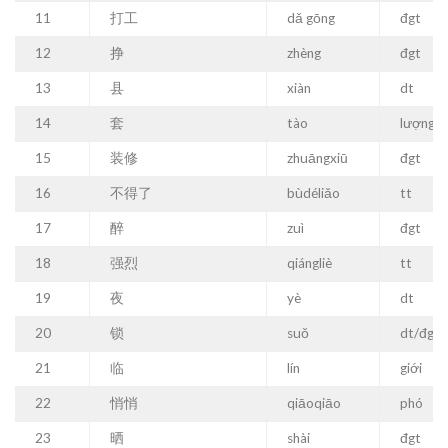
11
打工
dǎ gōng
đgt
12
挣
zhèng
đgt
13
县
xiàn
dt
14
套
tào
lượng
15
装修
zhuāngxiū
đgt
16
不得了
bùdéliǎo
tt
17
醉
zuì
đgt
18
强烈
qiángliè
tt
19
夜
yè
dt
20
锁
suǒ
dt/đgt
21
临
lín
giới
22
悄悄
qiāoqiāo
phó
23
晒
shài
đgt