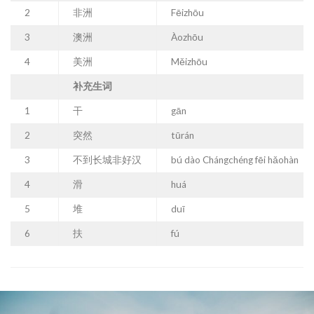
2
非洲
Fēizhōu
3
澳洲
Àozhōu
4
美洲
Měizhōu
补充生词
1
干
gān
2
突然
tūrán
3
不到长城非好汉
bú dào Chángchéng fēi hǎohàn
4
滑
huá
5
堆
duī
6
扶
fú