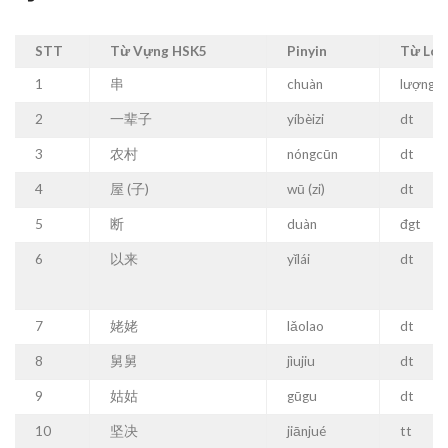
STT
Từ Vựng HSK5
Pinyin
Từ Loạ
1
串
chuàn
lượng
2
一辈子
yíbèizi
dt
3
农村
nóngcūn
dt
4
屋 (子)
wū (zi)
dt
5
断
duàn
đgt
6
以来
yǐlái
dt
7
姥姥
lǎolao
dt
8
舅舅
jìujiu
dt
9
姑姑
gūgu
dt
10
坚决
jiānjué
tt