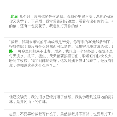
此后
几个月，没有你的任何消息。叔叔心里很不安，总担心你家
你又失学了。下课后，我常常跑到传达室，看看有没有你的信。今
的信，还有一包葵花子。我急忙打开你的信：
“叔叔，我期末考试的平均成绩是99分。你寄来的30元钱收到了，我
报答你呢？我没有什么好东西可以送你。我想寄几块红薯给你，走
路
，可乡里的邮局不让寄。后来，我想出一个好办法，在院子里种
每天浇水、拔草、捉虫，天天都要摸摸它们，盼着它们快快长大。
盼到了收获。我又到邮局去寄，这次阿姨不但让我寄了，还没有收
叔，你知道这是为什么吗？…. ”
信还没读完，我的泪水已经打湿了信纸。我仿佛看到这满地的葵花
林，是井冈山上的竹林。
志强，不要再给叔叔寄什么了。虽然叔叔并不富裕，也要靠打工来