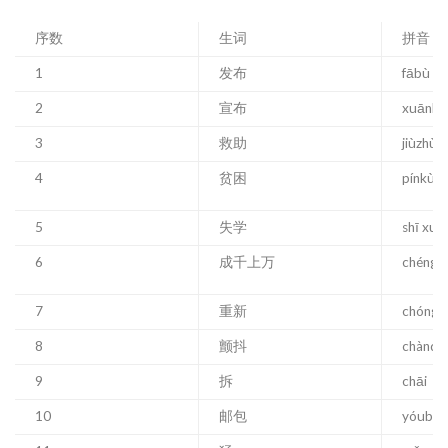
序数
生词
拼音
1
发布
fābù
2
宣布
xuānbù
3
救助
jiùzhù
4
贫困
pínkùn
5
失学
shī xué
6
成千上万
chéng q
7
重新
chóngx
8
颤抖
chàndǒ
9
拆
chāi
10
邮包
yóubā