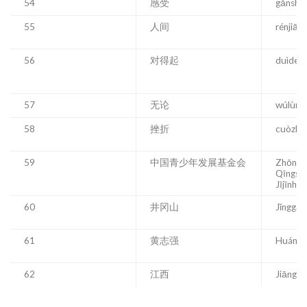
54
感受
gǎnshò
55
人间
rénjiān
56
对得起
duìdeqǐ
57
无论
wúlùn
58
挫折
cuòzhé
59
中国青少年发展基金会
Zhōngg
Qīngsh
Jījīnhuì
60
井冈山
Jǐnggān
61
黄志强
Huáng 
62
江西
Jiāngxī