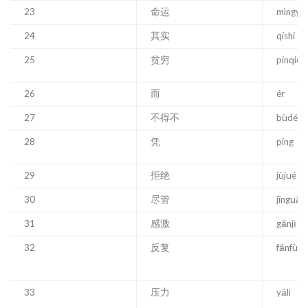
23
命运
mìngyù
24
其实
qíshí
25
贫穷
pínqión
26
而
ér
27
不得不
bùdéb
28
凭
píng
29
拒绝
jùjué
30
尽管
jǐnguǎn
31
感激
gǎnjī
32
反复
fǎnfù
33
压力
yālì