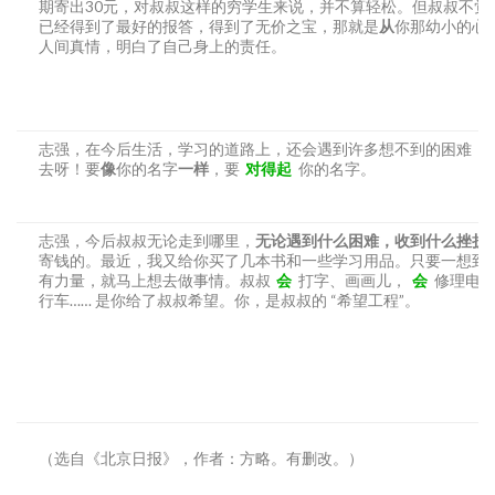
期寄出30元，对叔叔这样的穷学生来说，并不算轻松。但叔叔不觉
已经得到了最好的报答，得到了无价之宝，那就是
从
你那幼小的心
人间真情，明白了自己身上的责任。
志强，在今后生活，学习的道路上，还会遇到许多想不到的困难，
去呀！要
像
你的名字
一样
，要
对得起
你的名字。
志强，今后叔叔无论走到哪里，
无论遇到什么困难，收到什么挫折
寄钱的。最近，我又给你买了几本书和一些学习用品。只要一想到
有力量，就马上想去做事情。叔叔
会
打字、画画儿，
会
修理电
行车…… 是你给了叔叔希望。你，是叔叔的 “希望工程”。
（选自《北京日报》，作者：方略。有删改。）