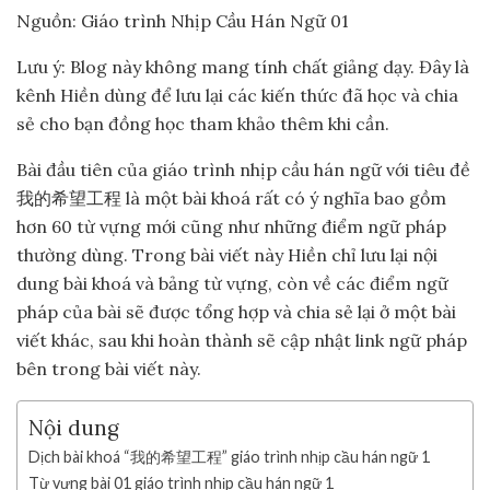
Nguồn: Giáo trình Nhịp Cầu Hán Ngữ 01
Lưu ý: Blog này không mang tính chất giảng dạy. Đây là
kênh Hiền dùng để lưu lại các kiến thức đã học và chia
sẻ cho bạn đồng học tham khảo thêm khi cần.
Bài đầu tiên của giáo trình nhịp cầu hán ngữ với tiêu đề
我的希望工程 là một bài khoá rất có ý nghĩa bao gồm
hơn 60 từ vựng mới cũng như những điểm ngữ pháp
thường dùng. Trong bài viết này Hiền chỉ lưu lại nội
dung bài khoá và bảng từ vựng, còn về các điểm ngữ
pháp của bài sẽ được tổng hợp và chia sẻ lại ở một bài
viết khác, sau khi hoàn thành sẽ cập nhật link ngữ pháp
bên trong bài viết này.
Nội dung
Dịch bài khoá “我的希望工程” giáo trình nhịp cầu hán ngữ 1
Từ vựng bài 01 giáo trình nhịp cầu hán ngữ 1