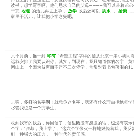
读书，想学写字啊。他们恳求自己的父母————我可以带着弟弟去上
干完
地理
的活儿再去上学，
放学
以后还可以
挑水
，
拾柴
……
家里干活儿，
让
我把小学念完
吧
。
六个月前，
当
一封
印有
“希望工程”字样的信从北京一条小胡同寄
运就安排了我要认识你。其实，到现在，我只知道你的名字：黄志强
冈山上一个因为贫穷而不得不三次停学，常常对着书包落泪的11岁
志强，
多好
的名字
啊
！就凭你这名字，我还有什么理由拒绝每学期
尽管我也是一个穷学生。
收到我寄的钱后，你回信了，信里
既
没有感激的话，
也
没有表示什
个字：“叔叔，我上学了。”这六个字像火一样地燃烧着我，我反复看
到一种强大的压力，一种时代的责任感。