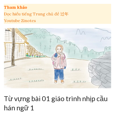
Tham khảo
Đọc hiểu tiếng Trung chủ đề 过年
Youtube Zinotes
Từ vựng bài 01 giáo trình nhịp cầu
hán ngữ 1