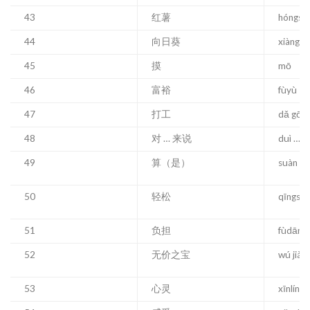
43
红薯
hóngsh
44
向日葵
xiàngrìk
45
摸
mō
46
富裕
fùyù
47
打工
dǎ gōn
48
对 … 来说
duì … l
49
算（是）
suàn (sh
50
轻松
qīngsō
51
负担
fùdān
52
无价之宝
wú jià 
53
心灵
xīnlíng