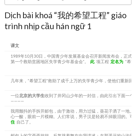
Dịch bài khoá “我的希望工程” giáo
trình nhịp cầu hán ngữ 1
课文
1989年10月30日，中国青少年发展基金会召开新闻发布会，正式
第一个救助贫困地区失学青少年基金会”。
此
项工程
定名为
“希望
几年来，“希望工程”救助了成千上万的失学青少年，使他们重新回
一位
北京的大学生
收到了井冈山少年的一封信，由此引出下面一个
————
我用颤抖的手拆开邮包，由于激动，用力过猛，葵花子洒了一地。
心一酸，眼前一片模糊。人们常说，男子汉是轻易不掉眼泪的。可
住
自己了。
邮包上的字歪歪扭扭，反复跳着舞在向我讲述：在那遥远的山沟里