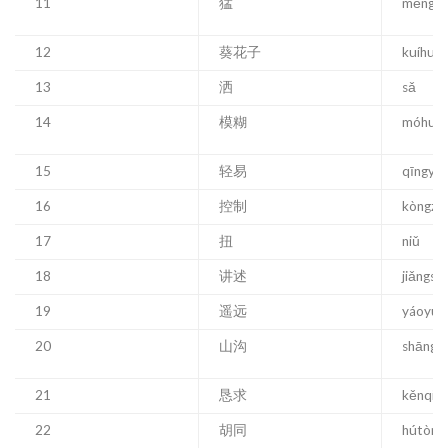
11
猛
měng
12
葵花子
kuíhuāz
13
洒
sǎ
14
模糊
móhu
15
轻易
qīngyì
16
控制
kòngzhì
17
扭
niǔ
18
讲述
jiǎngsh
19
遥远
yáoyuǎ
20
山沟
shāngō
21
恳求
kěnqiú
22
胡同
hútòng