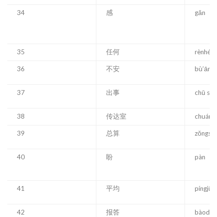
34
感
gǎn
35
任何
rènhé
36
不安
bù’ān
37
出事
chū shì
38
传达室
chuánd
39
总算
zǒngsu
40
盼
pàn
41
平均
píngjūn
42
报答
bàodá