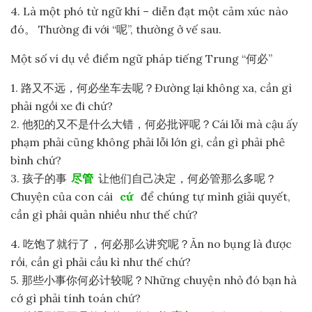
4. Là một phó từ ngữ khí – diễn đạt một cảm xúc nào
đó。 Thường đi với “呢”, thường ở vế sau.
Một số ví dụ về điểm ngữ pháp tiếng Trung “何必”
1. 路又不远，何必坐车去呢？Đường lại không xa, cần gì
phải ngồi xe đi chứ?
2. 他犯的又不是什么大错，何必批评呢？Cái lỗi mà cậu ấy
phạm phải cũng không phải lỗi lớn gì, cần gì phải phê
bình chứ?
3. 孩子的事
尽管
让他们自己决定，何必管那么多呢？
Chuyện của con cái
cứ
để chúng tự mình giải quyết,
cần gì phải quản nhiều như thế chứ?
4. 吃饱了就行了，何必那么讲究呢？Ăn no bụng là được
rồi, cần gì phải cầu kì như thế chứ?
5. 那些小事你何必计较呢？Những chuyện nhỏ đó bạn hà
cớ gì phải tính toán chứ?