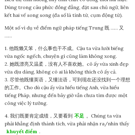
Dùng trong câu phức đồng đẳng, đặt sau chủ ngữ, liên
kết hai vế song song (đa số là tính từ, cụm động từ).
Một số ví dụ về điểm ngữ pháp tiếng Trung 既 …… 又
……
1. 他既懒又笨，什么事也干不成。Cậu ta vừa lười biếng
vừa ngốc ngếch, chuyện gì cũng làm không xong.
2. 她既漂亮又温柔，没有人不喜欢她。cô ấy vừa xinh đẹp
vừa dịu dàng, không có ai là không thích cô ấy cả.
3. 尽管他既懂英语，又懂法语，可到现在还没找到一个理想
的工作。Cho dù cậu ấy vừa hiểu tiếng Anh, vừa hiểu
tiếng Pháp, nhưng đến bây giờ vẫn chưa tìm được một
công việc lý tưởng.
4. 我们既要肯定成绩，又要看到
不足
。Chúng ta vừa
phải khẳng định thành tích, vừa phải nhận ra/nhìn thấy
khuyết điểm
.