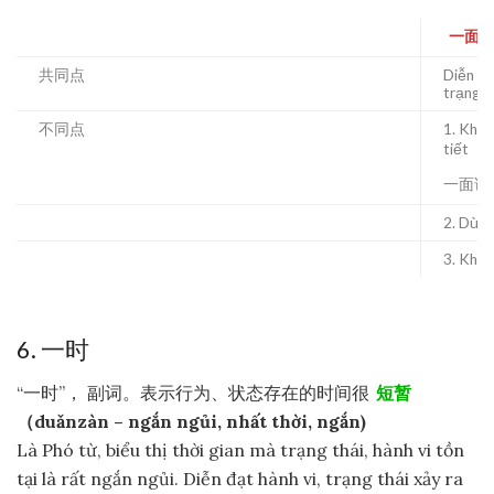
一面 …
共同点
Diễn đạ
trạng t
不同点
1. Khôn
tiết
一面说
2. Dùng
3. Khá
6. 一时
“一时”， 副词。表示行为、状态存在的时间很
短暂
（duǎnzàn – ngắn ngủi, nhất thời, ngắn)
Là Phó từ, biểu thị thời gian mà trạng thái, hành vi tồn
tại là rất ngắn ngủi. Diễn đạt hành vi, trạng thái xảy ra