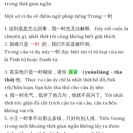
trong thời gian ngắn.
Một số ví dụ về điểm ngữ pháp tiếng Trung 一时
1. 这到底是怎么回事，我一时也无法解释。Đây rốt cuộc là
chuyện gì, nhất thời tôi cũng không biết giải thích
2. 困难只是
一时
的，我们不应该被吓倒。
Trong câu ví dụ này 一时 đặc biệt xíu vì từ loại của nó
là Tính từ hoặc Danh từ.
3. 其实他只是一时糊涂，请你
原谅
（yuánliàng – tha
thứ)
他。Thực ra cậu ấy chỉ là nhất thời hồ đồ/bối
rối/hỗn loạn, bạn hãy tha thứ cho cậu ấy nhé.
4. 我一时生气，批评了他几句，他就不高兴了。Tôi nhất
thời tức giận đã chỉ trích cậu ta vài câu, cậu ta liền
không vui rồi.
5. 小王一时拿不出那么多钱，只好向别人借。Tiểu Vương
trong một khoảng thời gian ngắn không lấy ra được