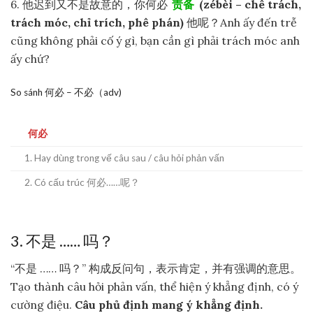
6. 他迟到又不是故意的，你何必
责备
(zébèi – chê trách,
trách móc, chỉ trích, phê phán)
他呢？Anh ấy đến trễ
cũng không phải cố ý gì, bạn cần gì phải trách móc anh
ấy chứ?
So sánh 何必 – 不必（adv)
何必
1. Hay dùng trong vế câu sau / câu hỏi phản vấn
2. Có cấu trúc 何必……呢？
3. 不是 …… 吗？
“不是 …… 吗？” 构成反问句，表示肯定，并有强调的意思。
Tạo thành câu hỏi phản vấn, thể hiện ý khẳng định, có ý
cường điệu.
Câu phủ định mang ý khẳng định.