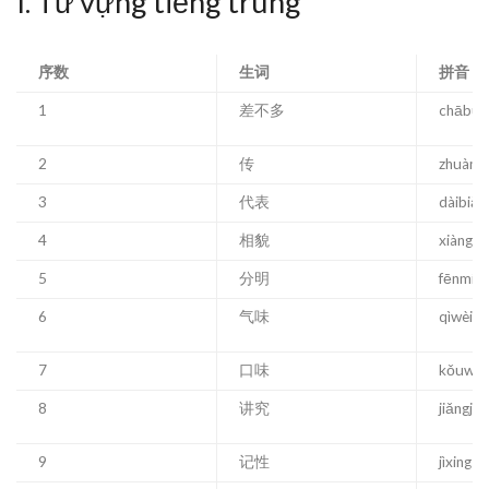
I. Từ vựng tiếng trung
序数
生词
拼音
1
差不多
chābu
2
传
zhuàn
3
代表
dàibiǎo
4
相貌
xiàngm
5
分明
fēnmín
6
气味
qìwèi
7
口味
kǒuwèi
8
讲究
jiǎngjiu
9
记性
jìxing