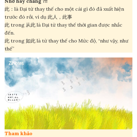
Nhớ hay chăng ?!!
此：là Đại từ thay thế cho một cái gì đó đã xuất hiện
trước đó rồi, ví dụ 此人，此事
此 trong 从此 là Đại từ thay thế thời gian được nhắc
đến.
此 trong 如此 là từ thay thế cho Mức độ, “như vậy, như
thế”
Tham khảo