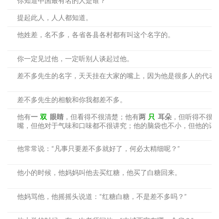
你知道中国最有名的人是谁？
提起此人，人人都知道。
他姓差，名不多，各省各县各村都有叫这个名字的。
你一定见过他，一定听别人谈起过他。
差不多先生的名字，天天挂在大家的嘴上，因为他是很多人的代表
差不多先生的相貌和你我都差不多。
他有
一
双
眼睛
，但看得不很清楚；他有
两
只
耳朵
，但听得不很
嘴，但他对于气味和口味都不很讲究；他的脑袋也不小，但他的记
他常常说：“凡事只要差不多就好了，何必太精细呢？”
他小的时候，他妈妈叫他去买红糖，他买了白糖回来。
他妈骂他，他摇摇头说道：“红糖白糖，不是差不多吗？”