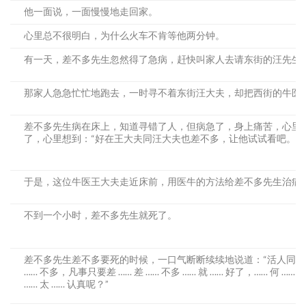
他一面说，一面慢慢地走回家。
心里总不很明白，为什么火车不肯等他两分钟。
有一天，差不多先生忽然得了急病，赶快叫家人去请东街的汪先生
那家人急急忙忙地跑去，一时寻不着东街汪大夫，却把西街的牛医
差不多先生病在床上，知道寻错了人，但病急了，身上痛苦，心里
了，心里想到：“好在王大夫同汪大夫也差不多，让他试试看吧。”
于是，这位牛医王大夫走近床前，用医牛的方法给差不多先生治病
不到一个小时，差不多先生就死了。
差不多先生差不多要死的时候，一口气断断续续地说道：“活人同死人
…… 不多，凡事只要差 …… 差 …… 不多 …… 就 …… 好了，…… 何 …… 何 
…… 太 …… 认真呢？”