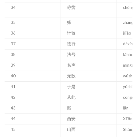
34
称赞
chēngz
35
账
zhàng
36
计较
jìjiào
37
德行
déxíng
38
法号
fǎhào
39
名声
míngsh
40
无数
wúshù
41
于是
yúshì
42
从此
cóngcǐ
43
懒
lǎn
44
西安
Xī’ān
45
山西
Shānxī