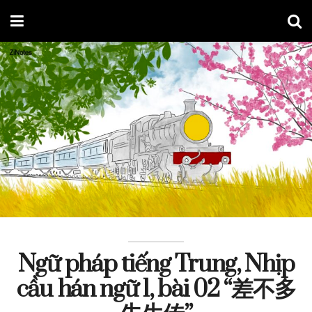
Ngữ pháp tiếng Trung, Nhịp
cầu hán ngữ 1, bài 02 “差不多