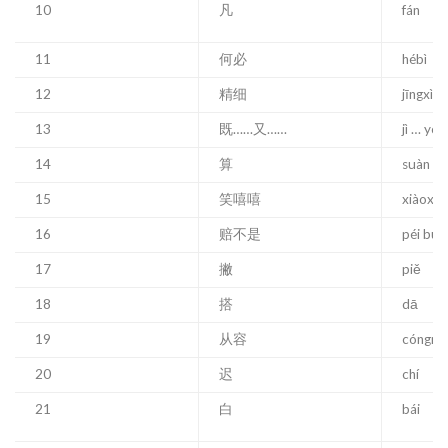
10
凡
fán
11
何必
hébì
12
精细
jīngxì
13
既……又……
jì … yò
14
算
suàn
15
笑嘻嘻
xiàoxīx
16
赔不是
péi bús
17
撇
piě
18
搭
dā
19
从容
cóngró
20
迟
chí
21
白
bái