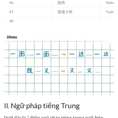
46
陕西
Shǎnxī
47
圆通大师
Yuántō
48
II. Ngữ pháp tiếng Trung
Dưới đây là 7 điểm ngữ pháp tiếng trung xuất hiện