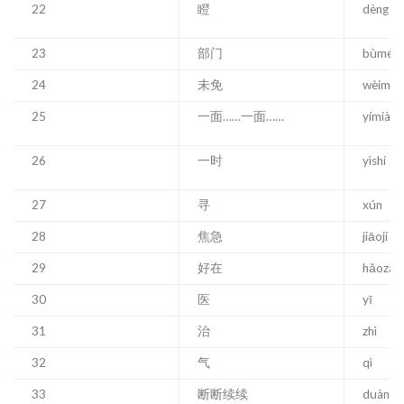
22
瞪
dèng
23
部门
bùmén
24
未免
wèimiǎ
25
一面……一面……
yímiàn 
26
一时
yìshí
27
寻
xún
28
焦急
jiāojí
29
好在
hǎozài
30
医
yī
31
治
zhì
32
气
qì
33
断断续续
duàndu