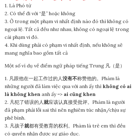
1. Là Phó từ
2. Có thể đi với “是” hoặc không
3. Ở trong một phạm vi nhất định nào đó thì không có
ngoại lệ. Tất cả đều như nhau, không có ngoại lệ trong
cái phạm vi đó.
4. Khi dùng phải có phạm vi nhất định, nếu không sẽ
mang nghĩa bao gồm tất cả
Một số ví dụ về điểm ngữ pháp tiếng Trung 凡（是）
1. 凡跟他在一起工作过的人
没有不
称赞他的。Phàm là
những người đã làm việc qua với anh ấy thì
không có ai
là không khen
anh ấy =>
ai cũng khen
2. 凡犯了错误的人
就
应该认真接受批评。Phàm là người
đã phạm phải lỗi sai thì nên nghiêm túc nhận/chịu sự
phê bình.
3. 凡孩子
就
都有受教育的权利。Phàm là trẻ em thì đều
có quyền nhận được sự giáo dục.