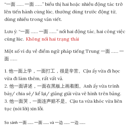
“一面 …… 一面 ……” biểu thị hai hoặc nhiều động tác trở
lên tiến hành cùng lúc, thường dùng trước động từ,
dùng nhiều trong văn viết.
Lưu ý: “一面 …… 一面 ……” nối hai động tác, hai công việc
cùng lúc.
Không nối hai trạng thái
Một số ví dụ về điểm ngữ pháp tiếng Trung 一面 …… 一
面 ……
1. 他一面上学，一面打工，很是辛苦。Cậu ấy vừa đi học
vừa đi làm thêm, rất vất vả.
2. 他一面讲述，一面在黑板上画着图。Anh ấy vừa trình
bày/ chia sẻ/ kể lại/ giảng giải vừa vẽ hình trên bảng.
3. 他一面哭，一面连声赔不是。Cậu ta vừa khóc vừa liên
tục (nói lời) xin lỗi.
So sánh 一面 …… 一面 …… và 一边 …… 一边 ……