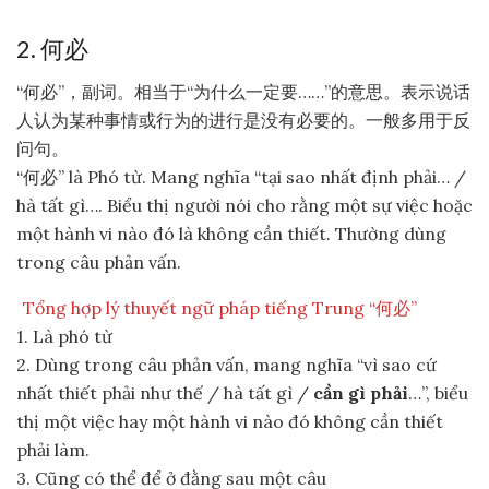
2. 何必
“何必”，副词。相当于“为什么一定要……”的意思。表示说话
人认为某种事情或行为的进行是没有必要的。一般多用于反
问句。
“何必” là Phó từ. Mang nghĩa “tại sao nhất định phải… /
hà tất gì…. Biểu thị người nói cho rằng một sự việc hoặc
một hành vi nào đó là không cần thiết. Thường dùng
trong câu phản vấn.
Tổng hợp lý thuyết ngữ pháp tiếng Trung “何必”
1. Là phó từ
2. Dùng trong câu phản vấn, mang nghĩa “vì sao cứ
nhất thiết phải như thế / hà tất gì /
cần gì phải
…”, biểu
thị một việc hay một hành vi nào đó không cần thiết
phải làm.
3. Cũng có thể để ở đằng sau một câu