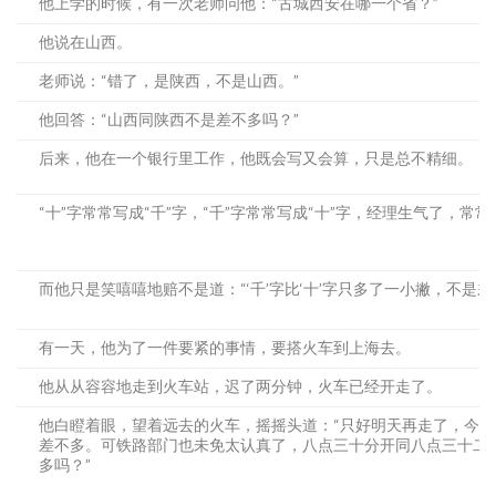
他上学的时候，有一次老师问他：“古城西安在哪一个省？”
他说在山西。
老师说：“错了，是陕西，不是山西。”
他回答：“山西同陕西不是差不多吗？”
后来，他在一个银行里工作，他既会写又会算，只是总不精细。
“十”字常常写成“千”字，“千”字常常写成“十”字，经理生气了，常
而他只是笑嘻嘻地赔不是道：“‘千’字比‘十’字只多了一小撇，不是差
有一天，他为了一件要紧的事情，要搭火车到上海去。
他从从容容地走到火车站，迟了两分钟，火车已经开走了。
他白瞪着眼，望着远去的火车，摇摇头道：“只好明天再走了，今
差不多。可铁路部门也未免太认真了，八点三十分开同八点三十二
多吗？”